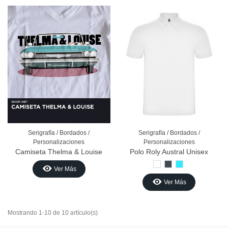
Serigrafía / Bordados /
Serigrafía / Bordados /
Personalizaciones
Personalizaciones
Camiseta Thelma & Louise
Polo Roly Austral Unisex
Blanco
Negro
Azul
Ver Más
Ver Más
Mostrando 1-10 de 10 artículo(s)