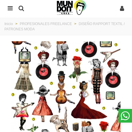
Inicio
>
PROFESIONALES FREELANCE
>
DISEÑO RAPPORT TEXTIL /
PATRONES MODA